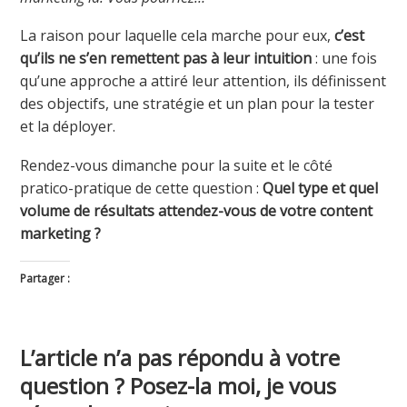
La raison pour laquelle cela marche pour eux,
c’est
qu’ils ne s’en remettent pas à leur intuition
: une fois
qu’une approche a attiré leur attention, ils définissent
des objectifs, une stratégie et un plan pour la tester
et la déployer.
Rendez-vous dimanche pour la suite et le côté
pratico-pratique de cette question :
Quel type et quel
volume de résultats attendez-vous de votre content
marketing ?
Partager :
Cliquez
Cliquez
Cliquez
Cliquez
pour
pour
pour
pour
L’article n’a pas répondu à votre
partager
partager
partager
envoyer
question ? Posez-la moi, je vous
sur
sur
sur
par