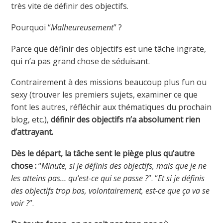
un
très vite de définir des objectifs.
rasoir
entre
Pourquoi “
Malheureusement
” ?
les
mains
Parce que définir des objectifs est une tâche ingrate,
d’un
qui n’a pas grand chose de séduisant.
singe
Contrairement à des missions beaucoup plus fun ou
sexy (trouver les premiers sujets, examiner ce que
font les autres, réfléchir aux thématiques du prochain
blog, etc.),
définir des objectifs n’a absolument rien
d’attrayant.
Dès le départ, la tâche sent le piège plus qu’autre
chose :
“
Minute, si je définis des objectifs, mais que je ne
les atteins pas… qu’est-ce qui se passe ?
”. “
Et si je définis
des objectifs trop bas, volontairement, est-ce que ça va se
voir ?
”.