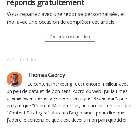
réponds gratuitement
Twitter(ouvre
LinkedIn(ouvre
Pocket(ouvre
e-
Vous repartez avec une réponse personnalisée, et
dans
dans
dans
mail
moi avec une occasion de compléter cet article.
une
une
une
à
nouvelle
nouvelle
nouvelle
un
Poser votre question
fenêtre)
fenêtre)
fenêtre)
ami(ouvre
dans
une
WRITTEN BY
nouvelle
Thomas Gadroy
fenêtre)
Le content marketing, c'est encore meilleur avec
un peu de data et de bon sens. Accro du web, j'ai fait mes
premières armes en agence en tant que "Rédacteur", puis
en tant que "Content Marketer" et, aujourd'hui, en tant que
"Content Strategist". Autant d'anglicismes pour dire que
j'adore le contenu et que c'est devenu mon pain quotidien.