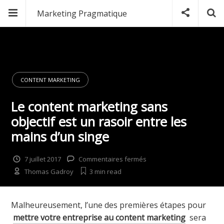
Marketing Pragmatique
CONTENT MARKETING
Le content marketing sans
objectif est un rasoir entre les
mains d’un singe
sur
7 juillet 2017
Commentaires fermés
Le
Thomas Gadroy
3 min
read
content
marketing
sans
Malheureusement, l’une des premières étapes pour
objectif
mettre votre entreprise au content marketing
sera
est